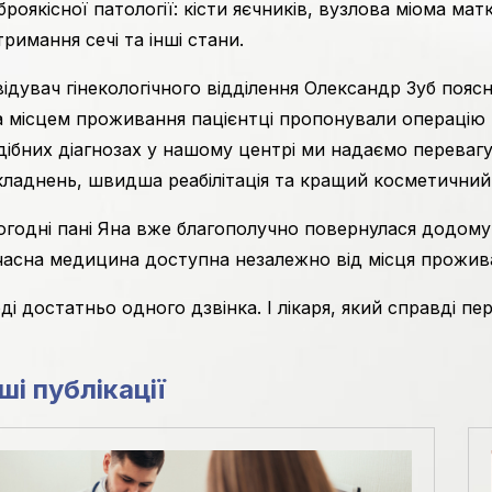
броякісної патології: кісти яєчників, вузлова міома ма
тримання сечі та інші стани.
відувач гінекологічного відділення Олександр Зуб пояс
а місцем проживання пацієнтці пропонували операцію 
дібних діагнозах у нашому центрі ми надаємо переваг
кладнень, швидша реабілітація та кращий косметичний
огодні пані Яна вже благополучно повернулася додому. 
часна медицина доступна незалежно від місця прожив
оді достатньо одного дзвінка. І лікаря, який справді пе
ші публікації