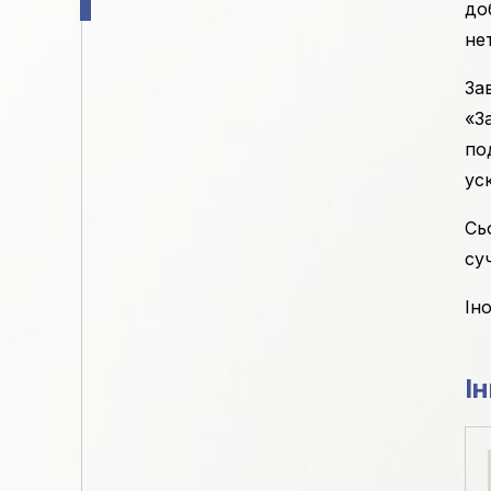
до
не
За
«З
по
ус
Сь
су
Ін
Ін