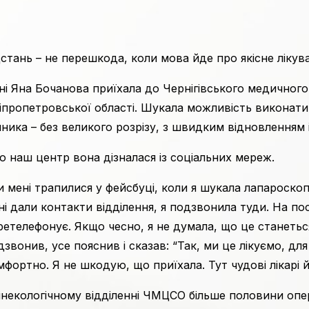
дстань – не перешкода, коли мова йде про якісне лікув
ні Яна Бочанова приїхала до Чернігівського медичного 
іпропетровської області. Шукала можливість виконати
чника – без великого розрізу, з швидким відновленням
о наш центр вона дізналася із соціальних мереж.
и мені трапилися у фейсбуці, коли я шукала лапароско
ні дали контакти відділення, я подзвонила туди. На пос
ретелефонує. Якщо чесно, я не думала, що це станеться
дзвонив, усе пояснив і сказав: “Так, ми це лікуємо, для
мфортно. Я не шкодую, що приїхала. Тут чудові лікарі й
гінекологічному відділенні ЧМЦСО більше половини оп