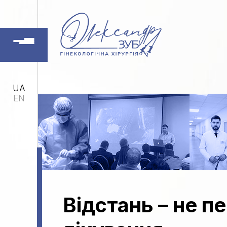
UA
EN
Відстань – не п