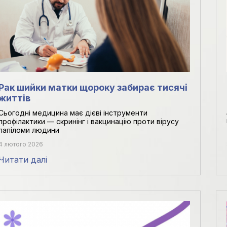
Рак шийки матки щороку забирає тисячі
життів
Сьогодні медицина має дієві інструменти
профілактики — скринінг і вакцинацію проти вірусу
папіломи людини
4 лютого 2026
Читати далі