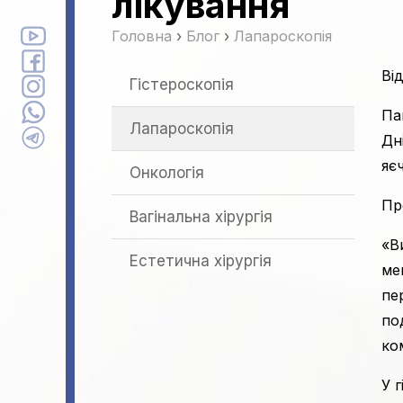
лікування
Головна
›
Блог
›
Лапароскопія
Ві
Гістероскопія
Па
Лапароскопія
Дн
яє
Онкологія
Пр
Вагінальна хірургія
«В
Естетична хірургія
ме
пе
по
ко
У 