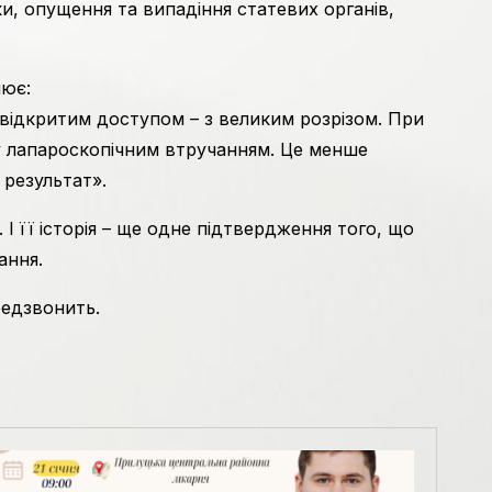
тки, опущення та випадіння статевих органів,
нює:
відкритим доступом – з великим розрізом. При
у лапароскопічним втручанням. Це менше
 результат».
І її історія – ще одне підтвердження того, що
ання.
редзвонить.