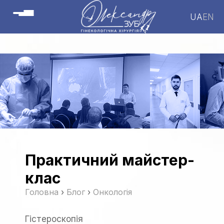
UA
EN
Практичний майстер-
клас
Головна
›
Блог
›
Онкологія
Гістероскопія